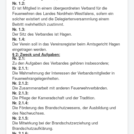
Nr. 1.2:
Berichte
Er ist Mitglied in einem übergeordneten Verband für die
Feuerwehren des Landes Nordrhein-Westfalens, sofern ein
Impressum
solcher existiert und die Delegiertenversammlung einem
Beitritt mehrheitlich zustimmt.
Datenschutz
Nr. 1.3:
Der Sitz des Verbandes ist Hagen.
Nr. 1.4:
Der Verein soll in das Vereinsregister beim Amtsgericht Hagen
eingetragen werden.
§ 2; Zweck und Aufgaben:
Nr. 2.1:
Zu den Aufgaben des Verbandes gehören insbesondere;
Nr. 2.1.1:
Die Wahrnehmung der Interessen der Verbandsmitglieder in
Feuerwehrangelegenheiten.
Nr. 2.1.2:
Die Zusammenarbeit mit anderen Feuerwehrverbänden.
Nr. 2.1.3:
Die Pflege der Kameradschaft und der Tradition.
Nr. 2.1.4:
Die Förderung des Brandschutzwesens, der Ausbildung und
des Nachwuchses.
Nr. 2.1.5:
Die Mitwirkung bei der Brandschutzerziehung und
Brandschutzaufklärung.
Nr. 2.1.6: