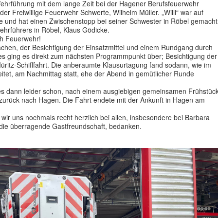
Wehrführung mit dem lange Zeit bei der Hagener Berufsfeuerwehr
 der Freiwillige Feuerwehr Schwerte, Wilhelm Müller. „Willi“ war auf
e und hat einen Zwischenstopp bei seiner Schwester in Röbel gemacht
 Wehrführers in Röbel, Klaus Gödicke.
sch Feuerwehr!
chen, der Besichtigung der Einsatzmittel und einem Rundgang durch
 ging es direkt zum nächsten Programmpunkt über; Besichtigung der
 Müritz-Schifffahrt. Die anberaumte Klausurtagung fand sodann, wie im
eitet, am Nachmittag statt, ehe der Abend in gemütlicher Runde
s dann leider schon, nach einem ausgiebigen gemeinsamen Frühstüc
urück nach Hagen. Die Fahrt endete mit der Ankunft in Hagen am
ir uns nochmals recht herzlich bei allen, insbesondere bei Barbara
die überragende Gastfreundschaft, bedanken.