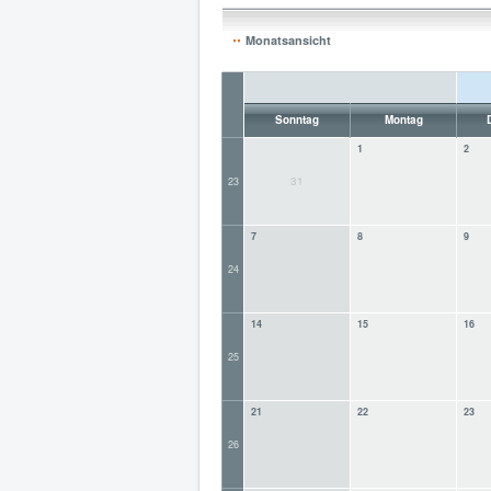
Monatsansicht
Sonntag
Montag
1
2
31
23
7
8
9
24
14
15
16
25
21
22
23
26