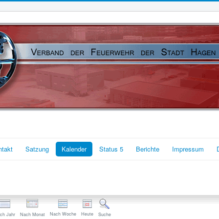
ntakt
Satzung
Kalender
Status 5
Berichte
Impressum
Nach Woche
Heute
ch Jahr
Nach Monat
Suche