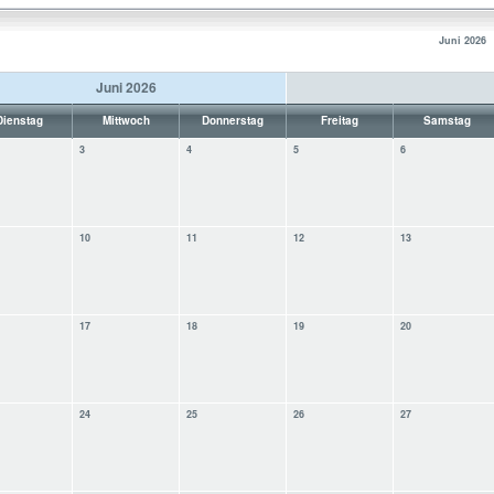
Juni 2026
Juni 2026
Dienstag
Mittwoch
Donnerstag
Freitag
Samstag
3
4
5
6
10
11
12
13
17
18
19
20
24
25
26
27