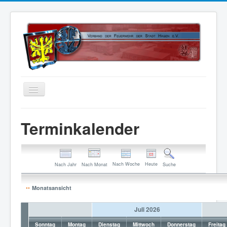
Home
Terminkalender
Über uns
Vorstand
Nach Woche
Heute
Kontakt
Nach Jahr
Nach Monat
Suche
Satzung
Monatsansicht
Kalender
Juli 2026
Status 5
Sonntag
Montag
Dienstag
Mittwoch
Donnerstag
Freitag