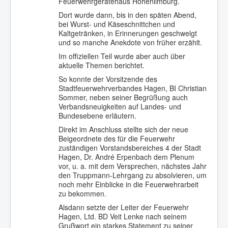
Feuerwehrgerätehaus Hohenlimburg.
Dort wurde dann, bis in den späten Abend,
bei Wurst- und Käseschnittchen und
Kaltgetränken, in Erinnerungen geschwelgt
und so manche Anekdote von früher erzählt.
Im offiziellen Teil wurde aber auch über
aktuelle Themen berichtet.
So konnte der Vorsitzende des
Stadtfeuerwehrverbandes Hagen, BI Christian
Sommer, neben seiner Begrüßung auch
Verbandsneuigkeiten auf Landes- und
Bundesebene erläutern.
Direkt im Anschluss stellte sich der neue
Beigeordnete des für die Feuerwehr
zuständigen Vorstandsbereiches 4 der Stadt
Hagen, Dr. André Erpenbach dem Plenum
vor, u. a. mit dem Versprechen, nächstes Jahr
den Truppmann-Lehrgang zu absolvieren, um
noch mehr Einblicke in die Feuerwehrarbeit
zu bekommen.
Alsdann setzte der Leiter der Feuerwehr
Hagen, Ltd. BD Veit Lenke nach seinem
Grußwort ein starkes Statement zu seiner