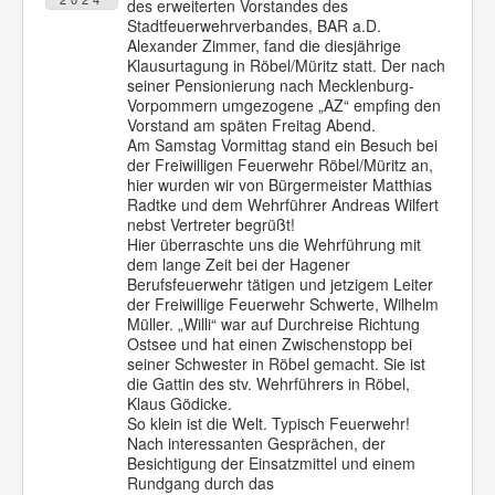
des erweiterten Vorstandes des
Stadtfeuerwehrverbandes, BAR a.D.
Alexander Zimmer, fand die diesjährige
Klausurtagung in Röbel/Müritz statt. Der nach
seiner Pensionierung nach Mecklenburg-
Vorpommern umgezogene „AZ“ empfing den
Vorstand am späten Freitag Abend.
Am Samstag Vormittag stand ein Besuch bei
der Freiwilligen Feuerwehr Röbel/Müritz an,
hier wurden wir von Bürgermeister Matthias
Radtke und dem Wehrführer Andreas Wilfert
nebst Vertreter begrüßt!
Hier überraschte uns die Wehrführung mit
dem lange Zeit bei der Hagener
Berufsfeuerwehr tätigen und jetzigem Leiter
der Freiwillige Feuerwehr Schwerte, Wilhelm
Müller. „Willi“ war auf Durchreise Richtung
Ostsee und hat einen Zwischenstopp bei
seiner Schwester in Röbel gemacht. Sie ist
die Gattin des stv. Wehrführers in Röbel,
Klaus Gödicke.
So klein ist die Welt. Typisch Feuerwehr!
Nach interessanten Gesprächen, der
Besichtigung der Einsatzmittel und einem
Rundgang durch das