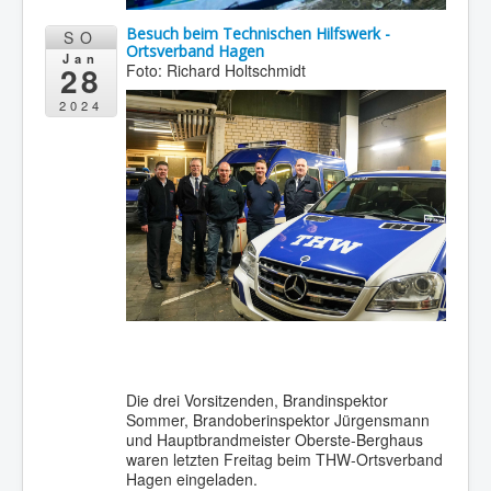
Besuch beim Technischen Hilfswerk -
SO
Ortsverband Hagen
Jan
28
Foto: Richard Holtschmidt
2024
Die drei Vorsitzenden, Brandinspektor
Sommer, Brandoberinspektor Jürgensmann
und Hauptbrandmeister Oberste-Berghaus
waren letzten Freitag beim THW-Ortsverband
Hagen eingeladen.