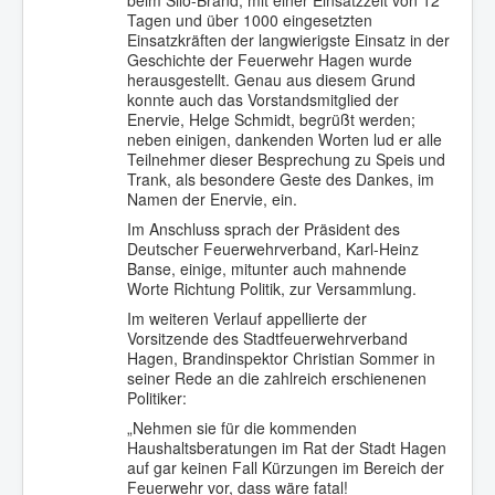
beim Silo-Brand, mit einer Einsatzzeit von 12
Tagen und über 1000 eingesetzten
Einsatzkräften der langwierigste Einsatz in der
Geschichte der Feuerwehr Hagen wurde
herausgestellt. Genau aus diesem Grund
konnte auch das Vorstandsmitglied der
Enervie, Helge Schmidt, begrüßt werden;
neben einigen, dankenden Worten lud er alle
Teilnehmer dieser Besprechung zu Speis und
Trank, als besondere Geste des Dankes, im
Namen der Enervie, ein.
Im Anschluss sprach der Präsident des
Deutscher Feuerwehrverband, Karl-Heinz
Banse, einige, mitunter auch mahnende
Worte Richtung Politik, zur Versammlung.
Im weiteren Verlauf appellierte der
Vorsitzende des Stadtfeuerwehrverband
Hagen, Brandinspektor Christian Sommer in
seiner Rede an die zahlreich erschienenen
Politiker:
„Nehmen sie für die kommenden
Haushaltsberatungen im Rat der Stadt Hagen
auf gar keinen Fall Kürzungen im Bereich der
Feuerwehr vor, dass wäre fatal!