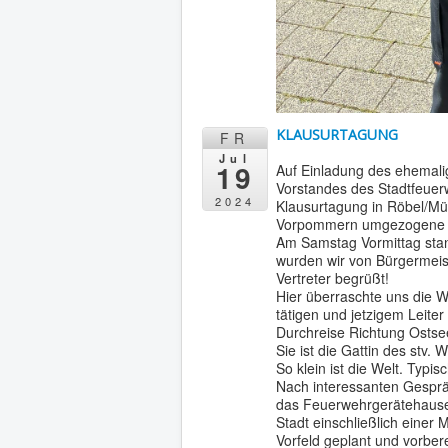
KLAUSURTAGUNG
FR
Jul
19
Auf Einladung des ehemalig
Vorstandes des Stadtfeuer
2024
Klausurtagung in Röbel/Mür
Vorpommern umgezogene „A
Am Samstag Vormittag stand
wurden wir von Bürgermeis
Vertreter begrüßt!
Hier überraschte uns die 
tätigen und jetzigem Leiter
Durchreise Richtung Ostse
Sie ist die Gattin des stv.
So klein ist die Welt. Typi
Nach interessanten Gesprä
das Feuerwehrgerätehauses
Stadt einschließlich einer
Vorfeld geplant und vorber