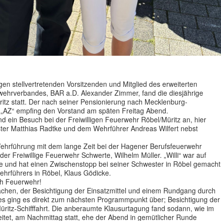
en stellvertretenden Vorsitzenden und Mitglied des erweiterten
wehrverbandes, BAR a.D. Alexander Zimmer, fand die diesjährige
itz statt. Der nach seiner Pensionierung nach Mecklenburg-
Z“ empfing den Vorstand am späten Freitag Abend.
 ein Besuch bei der Freiwilligen Feuerwehr Röbel/Müritz an, hier
ter Matthias Radtke und dem Wehrführer Andreas Wilfert nebst
Wehrführung mit dem lange Zeit bei der Hagener Berufsfeuerwehr
 der Freiwillige Feuerwehr Schwerte, Wilhelm Müller. „Willi“ war auf
e und hat einen Zwischenstopp bei seiner Schwester in Röbel gemacht
 Wehrführers in Röbel, Klaus Gödicke.
sch Feuerwehr!
chen, der Besichtigung der Einsatzmittel und einem Rundgang durch
 ging es direkt zum nächsten Programmpunkt über; Besichtigung der
 Müritz-Schifffahrt. Die anberaumte Klausurtagung fand sodann, wie im
eitet, am Nachmittag statt, ehe der Abend in gemütlicher Runde