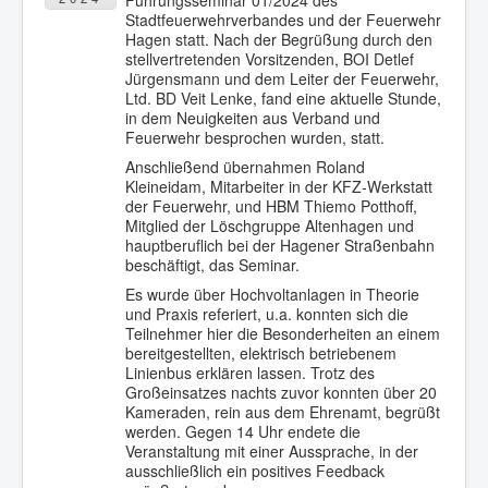
Führungsseminar 01/2024 des
Stadtfeuerwehrverbandes und der Feuerwehr
Hagen statt. Nach der Begrüßung durch den
stellvertretenden Vorsitzenden, BOI Detlef
Jürgensmann und dem Leiter der Feuerwehr,
Ltd. BD Veit Lenke, fand eine aktuelle Stunde,
in dem Neuigkeiten aus Verband und
Feuerwehr besprochen wurden, statt.
Anschließend übernahmen Roland
Kleineidam, Mitarbeiter in der KFZ-Werkstatt
der Feuerwehr, und HBM Thiemo Potthoff,
Mitglied der Löschgruppe Altenhagen und
hauptberuflich bei der Hagener Straßenbahn
beschäftigt, das Seminar.
Es wurde über Hochvoltanlagen in Theorie
und Praxis referiert, u.a. konnten sich die
Teilnehmer hier die Besonderheiten an einem
bereitgestellten, elektrisch betriebenem
Linienbus erklären lassen. Trotz des
Großeinsatzes nachts zuvor konnten über 20
Kameraden, rein aus dem Ehrenamt, begrüßt
werden. Gegen 14 Uhr endete die
Veranstaltung mit einer Aussprache, in der
ausschließlich ein positives Feedback