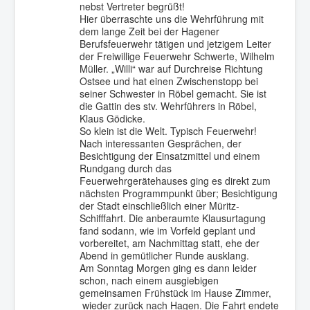
nebst Vertreter begrüßt!
Hier überraschte uns die Wehrführung mit
dem lange Zeit bei der Hagener
Berufsfeuerwehr tätigen und jetzigem Leiter
der Freiwillige Feuerwehr Schwerte, Wilhelm
Müller. „Willi“ war auf Durchreise Richtung
Ostsee und hat einen Zwischenstopp bei
seiner Schwester in Röbel gemacht. Sie ist
die Gattin des stv. Wehrführers in Röbel,
Klaus Gödicke.
So klein ist die Welt. Typisch Feuerwehr!
Nach interessanten Gesprächen, der
Besichtigung der Einsatzmittel und einem
Rundgang durch das
Feuerwehrgerätehauses ging es direkt zum
nächsten Programmpunkt über; Besichtigung
der Stadt einschließlich einer Müritz-
Schifffahrt. Die anberaumte Klausurtagung
fand sodann, wie im Vorfeld geplant und
vorbereitet, am Nachmittag statt, ehe der
Abend in gemütlicher Runde ausklang.
Am Sonntag Morgen ging es dann leider
schon, nach einem ausgiebigen
gemeinsamen Frühstück im Hause Zimmer,
wieder zurück nach Hagen. Die Fahrt endete