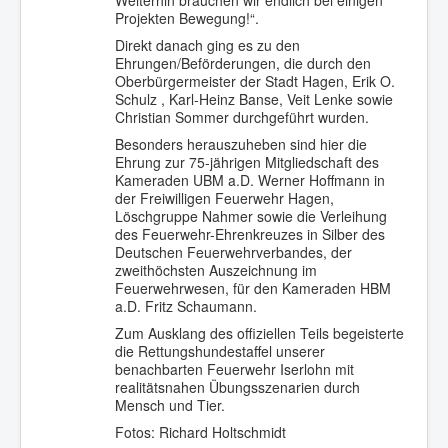
Weiterhin brauchen wir endlich bei einigen
Projekten Bewegung!“.
Direkt danach ging es zu den
Ehrungen/Beförderungen, die durch den
Oberbürgermeister der Stadt Hagen, Erik O.
Schulz , Karl-Heinz Banse, Veit Lenke sowie
Christian Sommer durchgeführt wurden.
Besonders herauszuheben sind hier die
Ehrung zur 75-jährigen Mitgliedschaft des
Kameraden UBM a.D. Werner Hoffmann in
der Freiwilligen Feuerwehr Hagen,
Löschgruppe Nahmer sowie die Verleihung
des Feuerwehr-Ehrenkreuzes in Silber des
Deutschen Feuerwehrverbandes, der
zweithöchsten Auszeichnung im
Feuerwehrwesen, für den Kameraden HBM
a.D. Fritz Schaumann.
Zum Ausklang des offiziellen Teils begeisterte
die Rettungshundestaffel unserer
benachbarten Feuerwehr Iserlohn mit
realitätsnahen Übungsszenarien durch
Mensch und Tier.
Fotos: Richard Holtschmidt