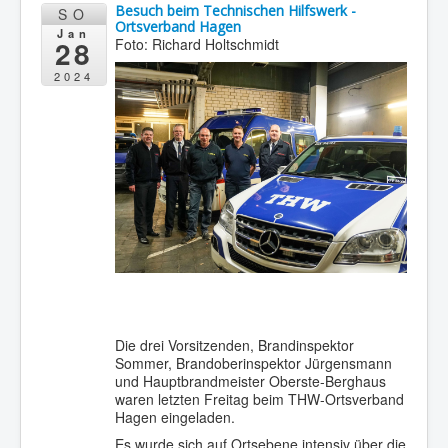
Besuch beim Technischen Hilfswerk -
SO
Ortsverband Hagen
Jan
28
Foto: Richard Holtschmidt
2024
Die drei Vorsitzenden, Brandinspektor
Sommer, Brandoberinspektor Jürgensmann
und Hauptbrandmeister Oberste-Berghaus
waren letzten Freitag beim THW-Ortsverband
Hagen eingeladen.
Es wurde sich auf Ortsebene intensiv über die