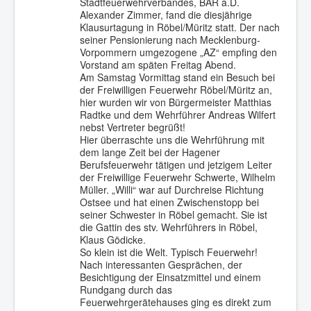
Stadtfeuerwehrverbandes, BAR a.D.
Alexander Zimmer, fand die diesjährige
Klausurtagung in Röbel/Müritz statt. Der nach
seiner Pensionierung nach Mecklenburg-
Vorpommern umgezogene „AZ“ empfing den
Vorstand am späten Freitag Abend.
Am Samstag Vormittag stand ein Besuch bei
der Freiwilligen Feuerwehr Röbel/Müritz an,
hier wurden wir von Bürgermeister Matthias
Radtke und dem Wehrführer Andreas Wilfert
nebst Vertreter begrüßt!
Hier überraschte uns die Wehrführung mit
dem lange Zeit bei der Hagener
Berufsfeuerwehr tätigen und jetzigem Leiter
der Freiwillige Feuerwehr Schwerte, Wilhelm
Müller. „Willi“ war auf Durchreise Richtung
Ostsee und hat einen Zwischenstopp bei
seiner Schwester in Röbel gemacht. Sie ist
die Gattin des stv. Wehrführers in Röbel,
Klaus Gödicke.
So klein ist die Welt. Typisch Feuerwehr!
Nach interessanten Gesprächen, der
Besichtigung der Einsatzmittel und einem
Rundgang durch das
Feuerwehrgerätehauses ging es direkt zum