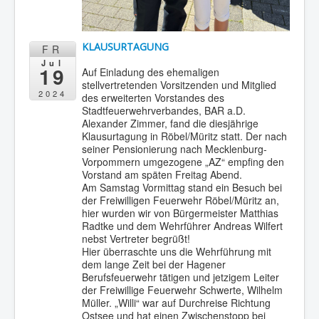
KLAUSURTAGUNG
FR
Jul
19
Auf Einladung des ehemaligen
stellvertretenden Vorsitzenden und Mitglied
2024
des erweiterten Vorstandes des
Stadtfeuerwehrverbandes, BAR a.D.
Alexander Zimmer, fand die diesjährige
Klausurtagung in Röbel/Müritz statt. Der nach
seiner Pensionierung nach Mecklenburg-
Vorpommern umgezogene „AZ“ empfing den
Vorstand am späten Freitag Abend.
Am Samstag Vormittag stand ein Besuch bei
der Freiwilligen Feuerwehr Röbel/Müritz an,
hier wurden wir von Bürgermeister Matthias
Radtke und dem Wehrführer Andreas Wilfert
nebst Vertreter begrüßt!
Hier überraschte uns die Wehrführung mit
dem lange Zeit bei der Hagener
Berufsfeuerwehr tätigen und jetzigem Leiter
der Freiwillige Feuerwehr Schwerte, Wilhelm
Müller. „Willi“ war auf Durchreise Richtung
Ostsee und hat einen Zwischenstopp bei