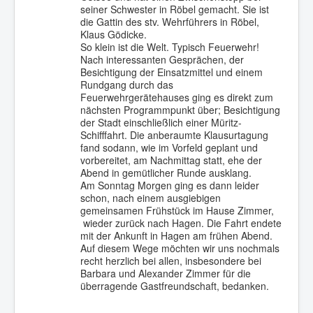
seiner Schwester in Röbel gemacht. Sie ist
die Gattin des stv. Wehrführers in Röbel,
Klaus Gödicke.
So klein ist die Welt. Typisch Feuerwehr!
Nach interessanten Gesprächen, der
Besichtigung der Einsatzmittel und einem
Rundgang durch das
Feuerwehrgerätehauses ging es direkt zum
nächsten Programmpunkt über; Besichtigung
der Stadt einschließlich einer Müritz-
Schifffahrt. Die anberaumte Klausurtagung
fand sodann, wie im Vorfeld geplant und
vorbereitet, am Nachmittag statt, ehe der
Abend in gemütlicher Runde ausklang.
Am Sonntag Morgen ging es dann leider
schon, nach einem ausgiebigen
gemeinsamen Frühstück im Hause Zimmer,
wieder zurück nach Hagen. Die Fahrt endete
mit der Ankunft in Hagen am frühen Abend.
Auf diesem Wege möchten wir uns nochmals
recht herzlich bei allen, insbesondere bei
Barbara und Alexander Zimmer für die
überragende Gastfreundschaft, bedanken.