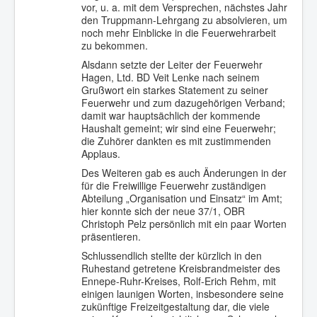
vor, u. a. mit dem Versprechen, nächstes Jahr
den Truppmann-Lehrgang zu absolvieren, um
noch mehr Einblicke in die Feuerwehrarbeit
zu bekommen.
Alsdann setzte der Leiter der Feuerwehr
Hagen, Ltd. BD Veit Lenke nach seinem
Grußwort ein starkes Statement zu seiner
Feuerwehr und zum dazugehörigen Verband;
damit war hauptsächlich der kommende
Haushalt gemeint; wir sind eine Feuerwehr;
die Zuhörer dankten es mit zustimmenden
Applaus.
Des Weiteren gab es auch Änderungen in der
für die Freiwillige Feuerwehr zuständigen
Abteilung „Organisation und Einsatz“ im Amt;
hier konnte sich der neue 37/1, OBR
Christoph Pelz persönlich mit ein paar Worten
präsentieren.
Schlussendlich stellte der kürzlich in den
Ruhestand getretene Kreisbrandmeister des
Ennepe-Ruhr-Kreises, Rolf-Erich Rehm, mit
einigen launigen Worten, insbesondere seine
zukünftige Freizeitgestaltung dar, die viele