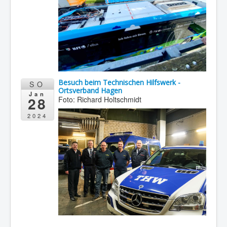
Besuch beim Technischen Hilfswerk -
SO
Ortsverband Hagen
Jan
28
Foto: Richard Holtschmidt
2024