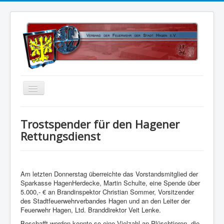
Home
Trostspender für den Hagener
Über uns
Rettungsdienst
Vorstand
Kontakt
Am letzten Donnerstag überreichte das Vorstandsmitglied der
Satzung
Sparkasse HagenHerdecke
, Martin Schulte, eine Spende über
5.000,- € an Brandinspektor Christian Sommer, Vorsitzender
Kalender
des Stadtfeuerwehrverbandes Hagen und an den Leiter der
Feuerwehr Hagen, Ltd. Branddirektor Veit Lenke.
Status 5
Beschafft werden konnte so eine Vielzahl an Plüschtieren, die