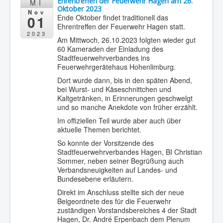
Ehrentreffen der Feuerwehr Hagen am 26.
MI
Oktober 2023
Nov
01
Ende Oktober findet traditionell das
Ehrentreffen der Feuerwehr Hagen statt.
2023
Am Mittwoch, 26.10.2023 folgten wieder gut
60 Kameraden der Einladung des
Stadtfeuerwehrverbandes ins
Feuerwehrgerätehaus Hohenlimburg.
Dort wurde dann, bis in den späten Abend,
bei Wurst- und Käseschnittchen und
Kaltgetränken, in Erinnerungen geschwelgt
und so manche Anekdote von früher erzählt.
Im offiziellen Teil wurde aber auch über
aktuelle Themen berichtet.
So konnte der Vorsitzende des
Stadtfeuerwehrverbandes Hagen, BI Christian
Sommer, neben seiner Begrüßung auch
Verbandsneuigkeiten auf Landes- und
Bundesebene erläutern.
Direkt im Anschluss stellte sich der neue
Beigeordnete des für die Feuerwehr
zuständigen Vorstandsbereiches 4 der Stadt
Hagen, Dr. André Erpenbach dem Plenum