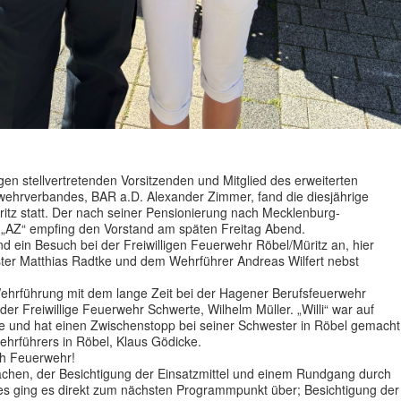
en stellvertretenden Vorsitzenden und Mitglied des erweiterten
wehrverbandes, BAR a.D. Alexander Zimmer, fand die diesjährige
itz statt. Der nach seiner Pensionierung nach Mecklenburg-
Z“ empfing den Vorstand am späten Freitag Abend.
 ein Besuch bei der Freiwilligen Feuerwehr Röbel/Müritz an, hier
ter Matthias Radtke und dem Wehrführer Andreas Wilfert nebst
Wehrführung mit dem lange Zeit bei der Hagener Berufsfeuerwehr
 der Freiwillige Feuerwehr Schwerte, Wilhelm Müller. „Willi“ war auf
e und hat einen Zwischenstopp bei seiner Schwester in Röbel gemacht
 Wehrführers in Röbel, Klaus Gödicke.
sch Feuerwehr!
chen, der Besichtigung der Einsatzmittel und einem Rundgang durch
 ging es direkt zum nächsten Programmpunkt über; Besichtigung der