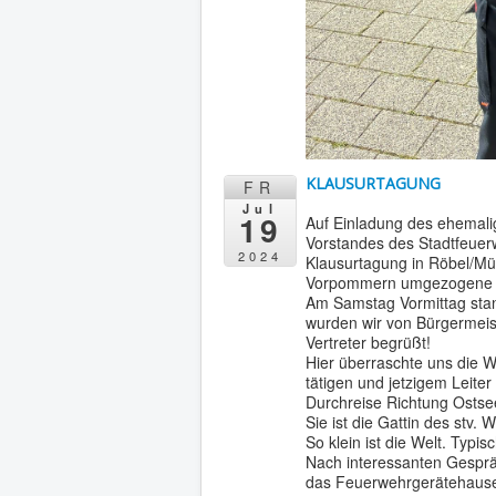
KLAUSURTAGUNG
FR
Jul
19
Auf Einladung des ehemalig
Vorstandes des Stadtfeuer
2024
Klausurtagung in Röbel/Mür
Vorpommern umgezogene „A
Am Samstag Vormittag stand
wurden wir von Bürgermeis
Vertreter begrüßt!
Hier überraschte uns die 
tätigen und jetzigem Leiter
Durchreise Richtung Ostse
Sie ist die Gattin des stv.
So klein ist die Welt. Typi
Nach interessanten Gesprä
das Feuerwehrgerätehauses